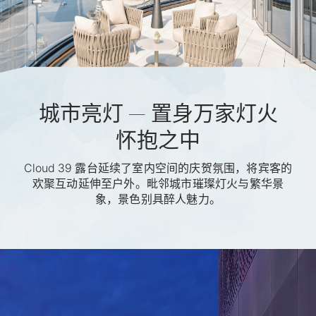
城市亮灯 — 置身万家灯火
怀抱之中
Cloud 39 露台延续了室内空间的庆贺氛围，将宾客的
欢聚互动延伸至户外。毗邻城市璀璨灯火与繁华景
象，景色别具醉人魅力。