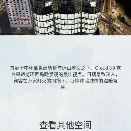
置身于中环盛世建筑群与远山翠峦之下，Cloud 39 露
台是饱览环回鸟瞰景观的最佳视点。日落景致迷人，
宾客在万家灯火的拥抱下，尽情体验城市的温暖氛
围。
查看其他空间