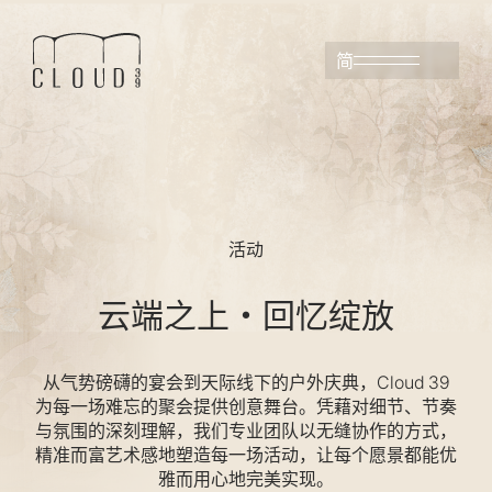
简
活动
云端之上・回忆绽放
从气势磅礴的宴会到天际线下的户外庆典，Cloud 39
为每一场难忘的聚会提供创意舞台。凭藉对细节、节奏
与氛围的深刻理解，我们专业团队以无缝协作的方式，
精准而富艺术感地塑造每一场活动，让每个愿景都能优
雅而用心地完美实现。