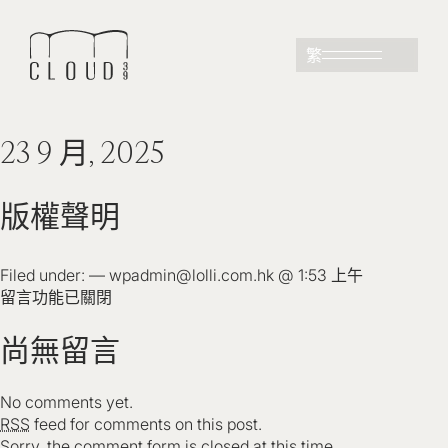
繁
23 9 月, 2025
版權聲明
Filed under: — wpadmin@lolli.com.hk @ 1:53 上午
留言功能已關閉
尚無留言
No comments yet.
RSS
feed for comments on this post.
Sorry, the comment form is closed at this time.