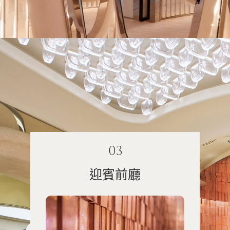
03
迎賓前廳