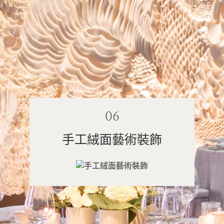
06
手工絨面藝術裝飾